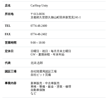
店名
CarShop Unity
所在地
〒613-0036
京都府久世郡久御山町田井新荒見241-1
TEL
0774-48-2400
FAX
0774-48-2402
営業時間
9:00～18:00
定休日
日曜日・祝日・毎月月末土曜日
GW・夏期休暇・年末年始
代表
北潟 志郎
認証工場
自社陸運局認証工場
自社ピット完備
事業内容
新車販売・中古車販売
車検・整備・鈑金・塗装・修理
自動車保険
など